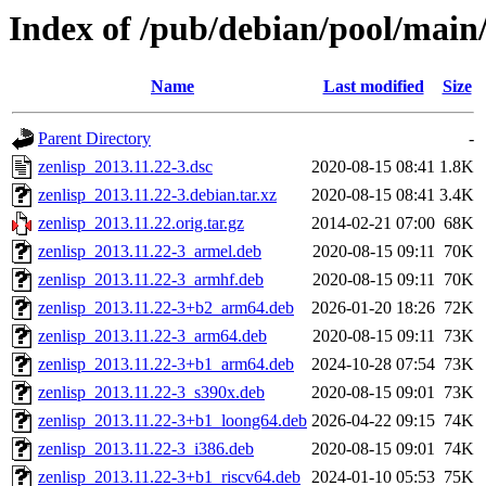
Index of /pub/debian/pool/main/
Name
Last modified
Size
Parent Directory
-
zenlisp_2013.11.22-3.dsc
2020-08-15 08:41
1.8K
zenlisp_2013.11.22-3.debian.tar.xz
2020-08-15 08:41
3.4K
zenlisp_2013.11.22.orig.tar.gz
2014-02-21 07:00
68K
zenlisp_2013.11.22-3_armel.deb
2020-08-15 09:11
70K
zenlisp_2013.11.22-3_armhf.deb
2020-08-15 09:11
70K
zenlisp_2013.11.22-3+b2_arm64.deb
2026-01-20 18:26
72K
zenlisp_2013.11.22-3_arm64.deb
2020-08-15 09:11
73K
zenlisp_2013.11.22-3+b1_arm64.deb
2024-10-28 07:54
73K
zenlisp_2013.11.22-3_s390x.deb
2020-08-15 09:01
73K
zenlisp_2013.11.22-3+b1_loong64.deb
2026-04-22 09:15
74K
zenlisp_2013.11.22-3_i386.deb
2020-08-15 09:01
74K
zenlisp_2013.11.22-3+b1_riscv64.deb
2024-01-10 05:53
75K