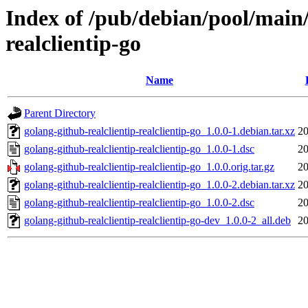
Index of /pub/debian/pool/main/
realclientip-go
Name
Parent Directory
golang-github-realclientip-realclientip-go_1.0.0-1.debian.tar.xz
20
golang-github-realclientip-realclientip-go_1.0.0-1.dsc
20
golang-github-realclientip-realclientip-go_1.0.0.orig.tar.gz
20
golang-github-realclientip-realclientip-go_1.0.0-2.debian.tar.xz
20
golang-github-realclientip-realclientip-go_1.0.0-2.dsc
20
golang-github-realclientip-realclientip-go-dev_1.0.0-2_all.deb
20