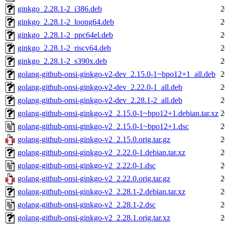
ginkgo_2.28.1-2_i386.deb
2
ginkgo_2.28.1-2_loong64.deb
2
ginkgo_2.28.1-2_ppc64el.deb
2
ginkgo_2.28.1-2_riscv64.deb
2
ginkgo_2.28.1-2_s390x.deb
2
golang-github-onsi-ginkgo-v2-dev_2.15.0-1~bpo12+1_all.deb
2
golang-github-onsi-ginkgo-v2-dev_2.22.0-1_all.deb
2
golang-github-onsi-ginkgo-v2-dev_2.28.1-2_all.deb
2
golang-github-onsi-ginkgo-v2_2.15.0-1~bpo12+1.debian.tar.xz
2
golang-github-onsi-ginkgo-v2_2.15.0-1~bpo12+1.dsc
2
golang-github-onsi-ginkgo-v2_2.15.0.orig.tar.gz
2
golang-github-onsi-ginkgo-v2_2.22.0-1.debian.tar.xz
2
golang-github-onsi-ginkgo-v2_2.22.0-1.dsc
2
golang-github-onsi-ginkgo-v2_2.22.0.orig.tar.gz
2
golang-github-onsi-ginkgo-v2_2.28.1-2.debian.tar.xz
2
golang-github-onsi-ginkgo-v2_2.28.1-2.dsc
2
golang-github-onsi-ginkgo-v2_2.28.1.orig.tar.xz
2