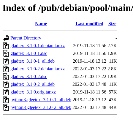
Index of /pub/debian/pool/main/
Name
Last modified
Size
Parent Directory
-
gladtex_3.1.0-1.debian.tar.xz
2019-11-18 11:56
2.7K
gladtex_3.1.0-1.dsc
2019-11-18 11:56
1.9K
gladtex_3.1.0-1_all.deb
2019-11-18 13:12
11K
gladtex_3.1.0-2.debian.tar.xz
2022-01-03 17:22
2.8K
gladtex_3.1.0-2.dsc
2022-01-03 17:22
1.9K
gladtex_3.1.0-2_all.deb
2022-01-03 17:48
11K
gladtex_3.1.0.orig.tar.xz
2019-11-18 11:56
57K
python3-gleetex_3.1.0-1_all.deb
2019-11-18 13:12
43K
python3-gleetex_3.1.0-2_all.deb
2022-01-03 17:48
44K